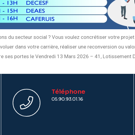
s du secteur social ? Vous voulez concrétiser votre projet
voluer dans votre carrière, réaliser une reconversion ou va
vre ses portes le Vendredi 13 Mars 2026 – 41, Lotissement
Téléphone
05.90.93.01.16