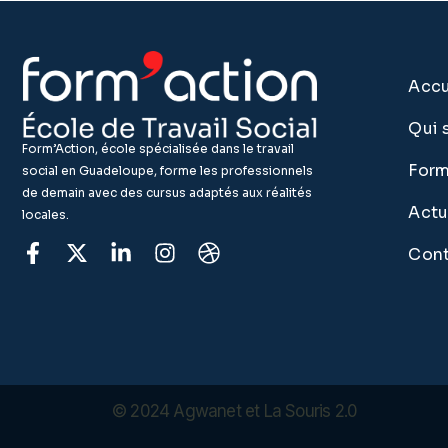
Accu
Qui 
Form’Action, école spécialisée dans le travail
Form
social en Guadeloupe, forme les professionnels
de demain avec des cursus adaptés aux réalités
Actu
locales.
Cont
© 2024
Agwanet
et La Souris 2.0